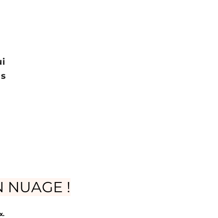
ui
ts
 NUAGE !
x.