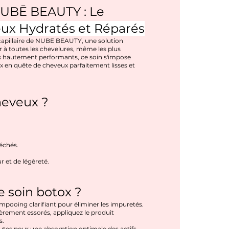
 NUBĒ BEAUTY : Le
ux Hydratés et Réparés
capillaire de NUBE BEAUTY, une solution
r à toutes les chevelures, même les plus
fs hautement performants, ce soin s'impose
 en quête de cheveux parfaitement lisses et
eveux ?
échés.
 et de légèreté.
 soin botox ?
mpooing clarifiant pour éliminer les impuretés.
gèrement essorés, appliquez le produit
s.
nutes pour une absorption optimale des actifs.