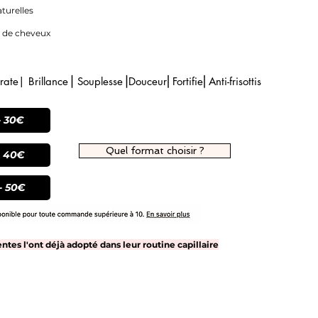
aturelles
s de cheveux
te| Brillance⎟ Souplesse⎟Douceur⎜Fortifie⎜Anti-frisottis
- 30€
Quel format choisir ?
- 40€
- 50€
entes l'ont déjà adopté dans leur routine capillaire