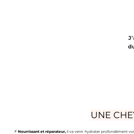
J
d
UNE CHE
⚡️
N
ourrissant et réparateur,
il
va venir
hydrater profondément v
o