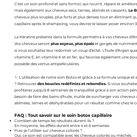
C'est un soin profond et sans formol, qui nourrit, répare et améliore 
mais également aux
cheveux secs, ternes, abimés et cassants.
Le B
cheveux plus souples, plus forts et plus denses
tout en él
iminant qu
capillaire
après le shampoing
, vous de
vrez le laisser poser environ 
La Kératine présente dans la formule permettra à vos cheveux d'êtr
Vos cheveux seront
plus soyeux, plus épais
et gorgés de nutrimen
si vous souhaitez leur redonner un coup d'éclat.
L'huile d'Argan qua
vitamine E, en vitamine K et en fer, qui favorise également une pous
possède des vertus antipelliculaires.
✨
L'utilisation de notre soin Botox et grâce à sa formule unique et s
? Retrouvez
des boucles redéfinies et rebondies.
Si vous souhaitez
profiterez jusqu'à 8 semaines de tranquillité grâce à son action 
besoin de faire des bains d'huile, inutile de surcharger vos cheveux 
abîmées, ternes et déshydratées
pour un résultat comme chez le co
FAQ : Tout savoir sur le soin botox capillaire
Combien de temps les résultats durent-ils ?
En moyenne, les effets durent entre 4 et 6 semaines.
Puis-je l’utiliser sur cheveux colorés ?
Oui, ce soin est compatible avec les cheveux colorés ou méchés.