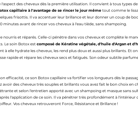
l'aspect des cheveux dès la première utilisation. Il convient à tous types de c
otox capillaire à l'avantage de se rincer le jour même
tout
comme le liss
elques frisottis. Il va accentuer leur brillance et leur donner un coup de bo
30
minutes avant de rincer vos cheveux à l'eau tiède, sans shampoing.
e nourris et réparés. Celle-ci pénètre dans vos cheveux et complète le manq
ts.
Le soin Botox est
composé de Kératine végétale, d'huile d'Argan et d'
nt à elle hydrate les cheveux, les rend plus doux et aussi plus brillants. Et o
se rapide et répare les cheveux secs et fatigués. S
o
n odeur subtile parfum
on efficacité, ce son Botox capillaire v
a fortifier vos longueurs dès le pass
 avoir des cheveux très souples et brillants vous avez fait le bon choix en 
pénétrante et selon l'entretien apporté avec un shampoing et masque sans 
après l'application de ce soin.
Il va pénétrer très profondément à l'intérieur d
iffeur. Vos cheveux retrouveront Force, Résistance et Brillance
!