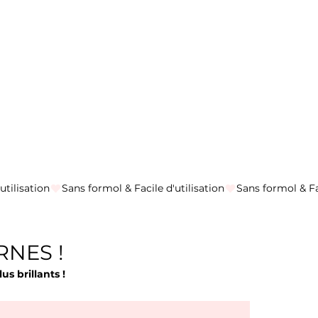
RNES !
us brillants !