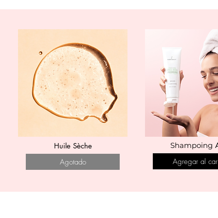
Shampoing
A
Huile Sèche
Agregar al carr
Agotado