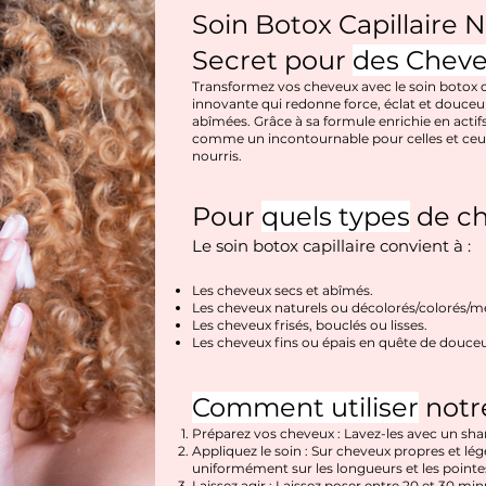
Soin Botox Capillaire
Secret pour
des Cheve
Transformez vos cheveux avec le soin botox 
innovante qui redonne force, éclat et douceu
abîmées. Grâce à sa formule enrichie en acti
comme un incontournable pour celles et ceux
nourris.
Pour
quels types
de ch
Le
soin botox capillaire
convient à :
Les cheveux secs et abîmés.
Les cheveux naturels ou décolorés/colorés/m
Les cheveux frisés, bouclés ou lisses.
Les cheveux fins ou épais en quête de douceur
Comment utiliser
notre
Préparez vos cheveux : Lavez-les avec un sha
Appliquez le soin : Sur cheveux propres et lé
uniformément sur les longueurs et les pointe
Laissez agir : Laissez poser entre 20 et 30 mi