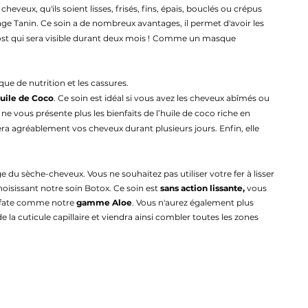
heveux, qu'ils soient lisses, frisés, fins, épais, bouclés ou crépus
age
Tanin
. Ce soin a de nombreux avantages, il permet d'avoir
les
ost
qui sera
visible durant deux mois !
Comme un masque
ue de nutrition et les cassures.
huile de Coco
. Ce soin est idéal si vous avez les cheveux abîmés ou
n ne vous présente plus les bienfaits de l’huile de coco riche en
era agréablement vos cheveux durant plusieurs jour
s
.
Enfin, elle
age du sèche-
cheveux. Vous ne souhaitez pas utiliser votre fer à lisser
choisissant notre soin Botox. Ce soin
e
st
sans action lissante,
vous
sulfate comme notre
gamme Aloe
. Vous n'aurez également plus
e la cuticule capillaire et viendra ainsi combler toutes les zones