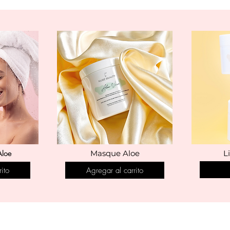
loe
Masque Aloe
L
ito
Agregar al carrito