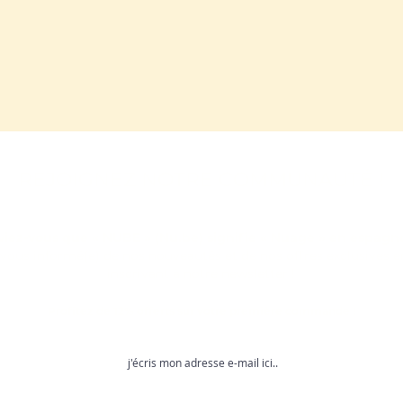
REJOIGNEZ NOTRE COMMUNAUTÉ !
viez-vous que « NUBE » (Nu.be) signifie « Nuage » en espagno
vous informé(e) de nos nouveautés et de nos offres exclusives 
inscrivant à notre newsletter !
Profitez de 12% offerts sur votre première commande !