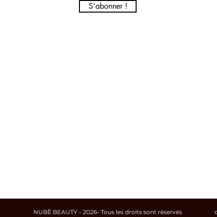
S'abonner !
NUBĒ BEAUTY
COLLABORATION
Nos parutions
Devenir revendeur
Mentions légales
Devenir ambassadeur
Tous nos produits
Devenir testeuses produits
FAQ
Où nous trouver ?
Associations soutenues
ire. Ce soin à la kératine va démêler et détendre sans l'aide d'un séchoir. Vous cherchez un après shampoing, un kit de lissage brésilien ou un sérum pour cheveux ? Que vous ayez les cheveux bouclés, lisses ou crépus, le soin Botox va ouvr
NUBĒ BEAUTY - 2026- Tous les droits sont réservés