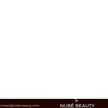
NOTRE UNIVERS
Notre
histoire
Nos engagements
Blogs NUBĒ BEAUTY
Carte Cadeau
Vos avis
ir les écailles et nourrir en profondeur vos cheveux.. Coiffer et admirer vos cheveux après le rinçage et découvrez r un maximum de brillance.
contact@nube-beauty.com