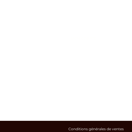
MON COMPTE
Livraison
Commande
Nous contacter
Emballage Cadeau
Pour avoir des beaux cheveux, les produits utilisés sont à choisir avec précaution. Notre produit de lissage n'est pas un lissage permanent, mais tempora
Conditions générales de ventes