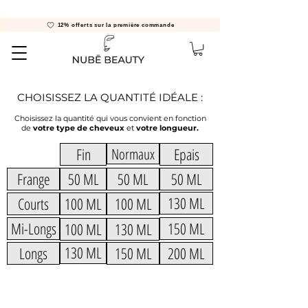
12% offerts sur la première commande
CHOISISSEZ LA QUANTITÉ IDÉALE :
Choisissez la quantité qui vous convient en fonction
de
votre type de cheveux
et
votre longueur.
Fin
Normaux
Epais
Frange
50 ML
50 ML
50 ML
130 ML
Courts
100 ML
100 ML
Mi-Longs
150 ML
100 ML
130 ML
Longs
130 ML
150 ML
200 ML