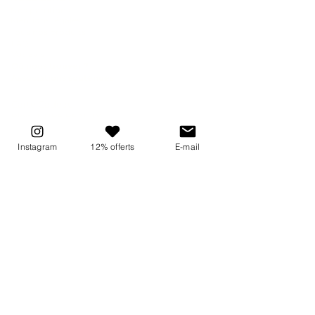
Nos parutions
Mentions légales
Tous nos produits
FAQ
Vos avis
Où nous trouver ?
Associations soutenues
Carte Cadeau
Blogs NUBĒ BEAUTY
Emballage Cadeau
Instagram
12% offerts
E-mail
COLLABORATION
Devenir revendeur
Devenir ambassadeur
Devenir testeuses produits
NOTRE UNIVERS
Notre
histoire
Nos engagements