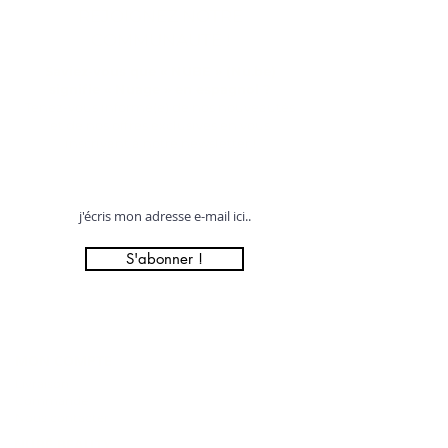
REJOIGNEZ NOTRE
COMMUNAUTÉ !
Saviez-vous que « NUBE » (Nu.be)
signifie « Nuage » en espagnol ?
Tenez-vous informé(e) de nos nouveautés
et de nos offres exclusives en vous
inscrivant à notre newsletter !
Profitez de 12% offerts sur votre première commande !
S'abonner !
MON COMPTE
Livraison
Commande
Nous contacter
NUBĒ BEAUTY